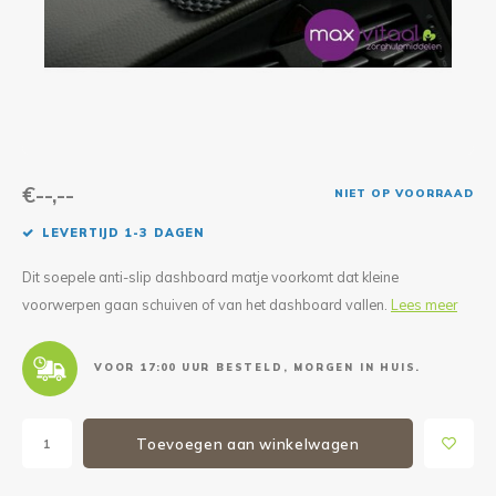
Reparatie & Onderdelen
Doorbloeding
Douche & Toilet
Boodsc
Slings
Overi
Warmte & Comfort
Diversen
Liesb
Voet 
Overi
€--,--
NIET OP VOORRAAD
LEVERTIJD 1-3 DAGEN
Dit soepele anti-slip dashboard matje voorkomt dat kleine
voorwerpen gaan schuiven of van het dashboard vallen.
Lees meer
VOOR 17:00 UUR BESTELD, MORGEN IN HUIS.
Toevoegen aan winkelwagen