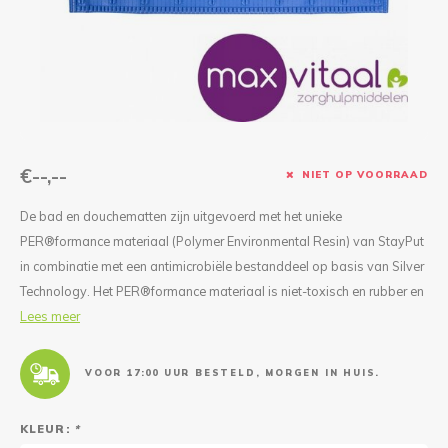
Reparatie & Onderdelen
Doorbloeding
Douche & Toilet
Boodsc
Slings
Overi
Warmte & Comfort
Diversen
Liesb
Voet 
Overi
€--,--
NIET OP VOORRAAD
De bad en douchematten zijn uitgevoerd met het unieke
PER®formance materiaal (Polymer Environmental Resin) van StayPut
in combinatie met een antimicrobiële bestanddeel op basis van Silver
Technology. Het PER®formance materiaal is niet-toxisch en rubber en
Lees meer
VOOR 17:00 UUR BESTELD, MORGEN IN HUIS.
KLEUR:
*