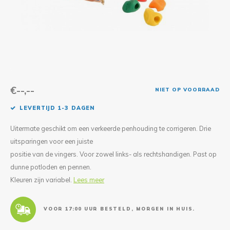
Reparatie & Onderdelen
Doorbloeding
Douche & Toilet
Boodsc
Slings
Overi
Warmte & Comfort
Diversen
Liesb
Voet 
Overi
€--,--
NIET OP VOORRAAD
LEVERTIJD 1-3 DAGEN
Uitermate geschikt om een verkeerde penhouding te corrigeren. Drie
uitsparingen voor een juiste
positie van de vingers. Voor zowel links- als rechtshandigen. Past op
dunne potloden en pennen.
Kleuren zijn variabel.
Lees meer
VOOR 17:00 UUR BESTELD, MORGEN IN HUIS.