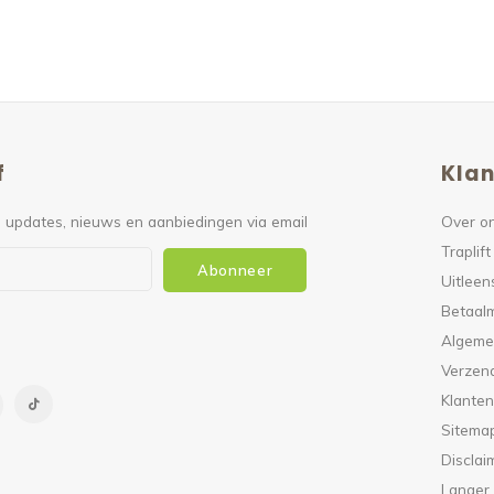
f
Klan
 updates, nieuws en aanbiedingen via email
Over o
Traplift
Abonneer
Uitleen
Betaal
Algeme
Verzen
Klanten
Sitema
Disclai
Langer