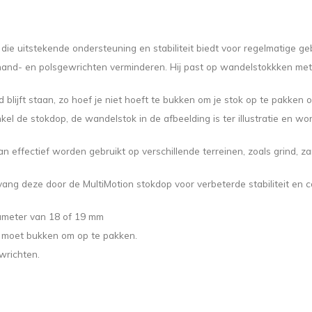
ie uitstekende ondersteuning en stabiliteit biedt voor regelmatige ge
e hand- en polsgewrichten verminderen. Hij past op wandelstokkken m
blijft staan, zo hoef je niet hoeft te bukken om je stok op te pakken 
 enkel de stokdop, de wandelstok in de afbeelding is ter illustratie en w
n effectief worden gebruikt op verschillende terreinen, zoals grind, z
ng deze door de MultiMotion stokdop voor verbeterde stabiliteit en c
ameter van 18 of 19 mm
r moet bukken om op te pakken.
wrichten.