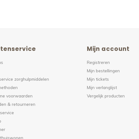
tenservice
Mijn account
ns
Registreren
Mijn bestellingen
service zorghulpmiddelen
Mijn tickets
methoden
Mijn verlanglijst
ne voorwaarden
Vergelijk producten
den & retourneren
service
p
mer
 thuiswonen