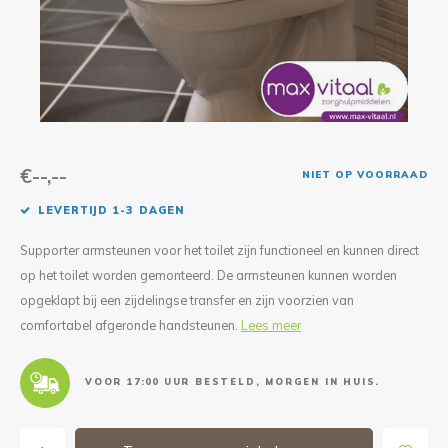
Reparatie & Onderdelen
Doorbloeding
Douche & Toilet
Boodsc
Slings
Overi
Warmte & Comfort
Diversen
Liesb
Voet 
Overi
€--,--
NIET OP VOORRAAD
LEVERTIJD 1-3 DAGEN
Supporter armsteunen voor het toilet zijn functioneel en kunnen direct
op het toilet worden gemonteerd. De armsteunen kunnen worden
opgeklapt bij een zijdelingse transfer en zijn voorzien van
comfortabel afgeronde handsteunen.
Lees meer
VOOR 17:00 UUR BESTELD, MORGEN IN HUIS.