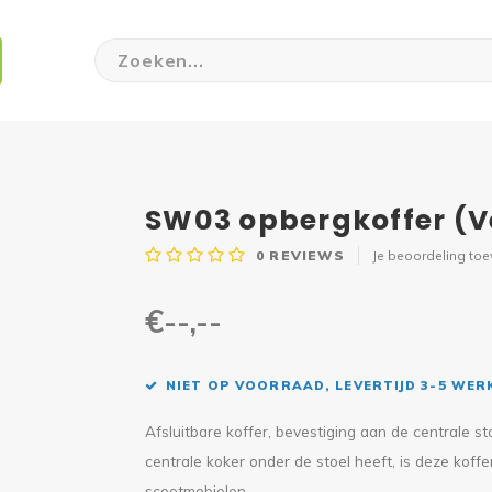
SW03 opbergkoffer (V
0
REVIEWS
Je beoordeling to
€--,--
NIET OP VOORRAAD, LEVERTIJD 3-5 WE
Afsluitbare koffer, bevestiging aan de centrale 
centrale koker onder de stoel heeft, is deze koffe
scootmobielen.