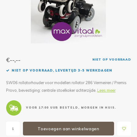
Reparatie & Onderdelen
Doorbloeding
Douche & Toilet
Boodsc
Slings
Overi
Warmte & Comfort
Diversen
Liesb
Voet 
Overi
€--,--
NIET OP VOORRAAD
NIET OP VOORRAAD, LEVERTIJD 3-5 WERKDAGEN
SW06 rollatorhouder voor modellen rollator 286 Vermeiren / Premis
Provo, bevestiging: centrale stoelkoker achterzijde.
Lees meer
VOOR 17:00 UUR BESTELD, MORGEN IN HUIS.
Toevoegen aan winkelwagen