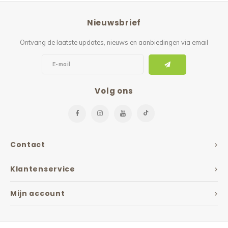
Reparatie & Onderdelen
Doorbloeding
Douche & Toilet
Boodsc
Slings
Overi
Nieuwsbrief
Warmte & Comfort
Diversen
Liesb
Ontvang de laatste updates, nieuws en aanbiedingen via email
Voet 
Overi
Volg ons
Contact
Klantenservice
Mijn account