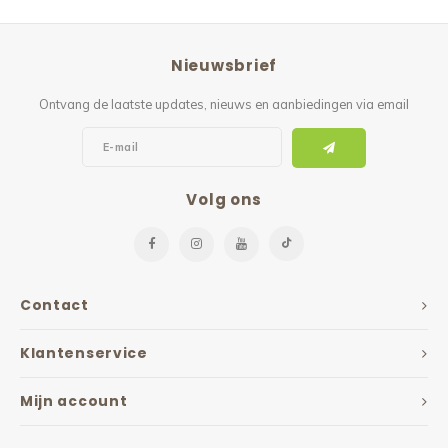
Reparatie & Onderdelen
Doorbloeding
Douche & Toilet
Boodsc
Slings
Overi
Warmte & Comfort
Diversen
Liesb
Nieuwsbrief
Ontvang de laatste updates, nieuws en aanbiedingen via email
Voet 
Overi
Volg ons
Contact
Klantenservice
Mijn account