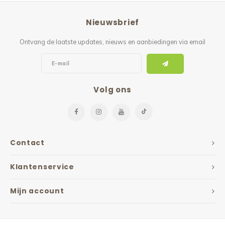
Reparatie & Onderdelen
Doorbloeding
Douche & Toilet
Boodsc
Slings
Overi
Nieuwsbrief
Warmte & Comfort
Diversen
Liesb
Ontvang de laatste updates, nieuws en aanbiedingen via email
Voet 
Overi
Volg ons
Contact
Klantenservice
Mijn account