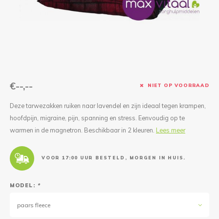
Reparatie & Onderdelen
Doorbloeding
Douche & Toilet
Boodsc
Slings
Overi
Warmte & Comfort
Diversen
Liesb
Voet 
Overi
€--,--
NIET OP VOORRAAD
Deze tarwezakken ruiken naar lavendel en zijn ideaal tegen krampen,
hoofdpijn, migraine, pijn, spanning en stress. Eenvoudig op te
warmen in de magnetron. Beschikbaar in 2 kleuren.
Lees meer
VOOR 17:00 UUR BESTELD, MORGEN IN HUIS.
MODEL:
*
paars fleece