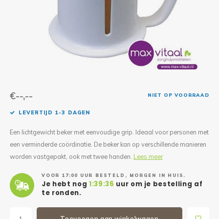
Reparatie & Onderdelen
Doorbloeding
Douche & Toilet
Boodsc
Slings
Overi
Warmte & Comfort
Diversen
Liesb
Voet 
Overi
€--,--
NIET OP VOORRAAD
LEVERTIJD 1-3 DAGEN
Een lichtgewicht beker met eenvoudige grip. Ideaal voor personen met
een verminderde coördinatie. De beker kan op verschillende manieren
worden vastgepakt, ook met twee handen.
Lees meer
VOOR 17:00 UUR BESTELD, MORGEN IN HUIS.
Je hebt nog
1:39:36
uur om je bestelling af
te ronden.
Toevoegen aan winkelwagen