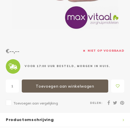
Reparatie & Onderdelen
Doorbloeding
Douche & Toilet
Boodsc
Slings
Overi
Warmte & Comfort
Diversen
Liesb
Voet 
Overi
€--,--
NIET OP VOORRAAD
VOOR 17:00 UUR BESTELD, MORGEN IN HUIS.
Toevoegen aan winkelwagen
DELEN:
Toevoegen aan vergelijking
Productomschrijving