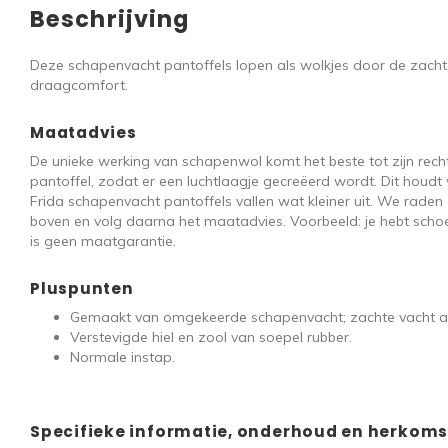
Beschrijving
Deze schapenvacht pantoffels lopen als wolkjes door de zachte 
draagcomfort.
Maatadvies
De unieke werking van schapenwol komt het beste tot zijn recht
pantoffel, zodat er een luchtlaagje gecreëerd wordt. Dit hou
Frida schapenvacht pantoffels vallen wat kleiner uit. We rad
boven en volg daarna het maatadvies. Voorbeeld: je hebt schoe
is geen maatgarantie.
Pluspunten
Gemaakt van omgekeerde schapenvacht; zachte vacht aan
Verstevigde hiel en zool van soepel rubber.
Normale instap.
Specifieke informatie, onderhoud en herkoms