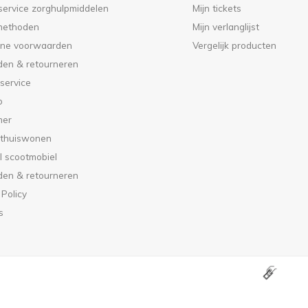
service zorghulpmiddelen
Mijn tickets
methoden
Mijn verlanglijst
ne voorwaarden
Vergelijk producten
den & retourneren
service
p
mer
 thuiswonen
l scootmobiel
den & retourneren
 Policy
s