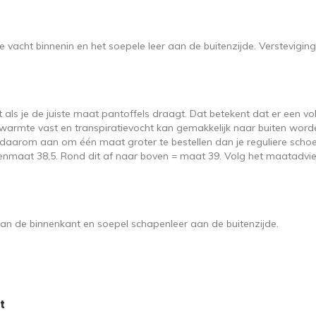
vacht binnenin en het soepele leer aan de buitenzijde. Versteviging
 als je de juiste maat pantoffels draagt. Dat betekent dat er een v
dt warmte vast en transpiratievocht kan gemakkelijk naar buiten wo
en daarom aan om één maat groter te bestellen dan je reguliere sc
nmaat 38,5. Rond dit af naar boven = maat 39. Volg het maatadvies 
 de binnenkant en soepel schapenleer aan de buitenzijde.
t