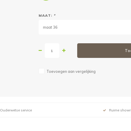
MAAT:
*
maat 36
To
Toevoegen aan vergelijking
Ouderwetse service
Ruime show