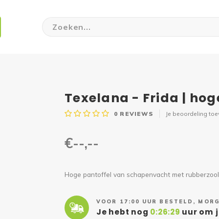
Texelana - Frida | ho
0
REVIEWS
Je beoordeling to
€--,--
Hoge pantoffel van schapenvacht met rubberzool 
VOOR 17:00 UUR BESTELD, MORG
Je hebt nog
0:26:28
uur om j