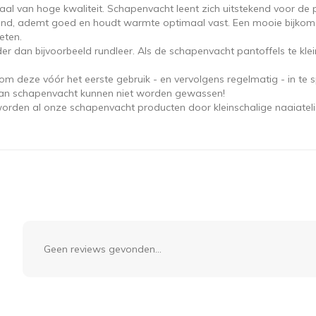
aal van hoge kwaliteit. Schapenvacht leent zich uitstekend voor de 
d, ademt goed en houdt warmte optimaal vast. Een mooie bijkomstigh
eten.
er dan bijvoorbeeld rundleer. Als de schapenvacht pantoffels te kl
om deze vóór het eerste gebruik - en vervolgens regelmatig - in t
 van schapenvacht kunnen niet worden gewassen!
orden al onze schapenvacht producten door kleinschalige naaiatelie
Geen reviews gevonden...