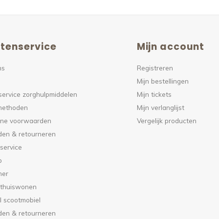
tenservice
Mijn account
ns
Registreren
Mijn bestellingen
service zorghulpmiddelen
Mijn tickets
methoden
Mijn verlanglijst
ne voorwaarden
Vergelijk producten
den & retourneren
service
p
mer
 thuiswonen
l scootmobiel
den & retourneren