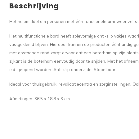
Beschrijving
Hét hulpmiddel om personen met één functionele arm weer zelfsta
Het multifunctionele bord heeft spievormige anti-slip vakjes waar
vastgeklemd blijven. Hierdoor kunnen de producten éénhandig 
met opstaande rand zorgt ervoor dat een boterham op zijn plaats 
zijkant is de boterham eenvoudig door te snijden. Met het afnee
e.d. geopend worden. Anti-slip onderzijde. Stapelbaar.
Ideaal voor thuisgebruik, revalidatiecentra en zorginstellingen. 
Afmetingen: 36,5 x 18,8 x 3 cm