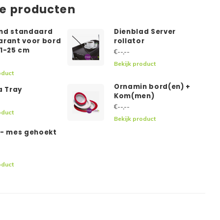
de producten
nd standaard
Dienblad Server
arant voor bord
rollator
21-25 cm
€--,--
Bekijk product
oduct
Ornamin bord(en) +
a Tray
Kom(men)
€--,--
oduct
Bekijk product
 - mes gehoekt
oduct