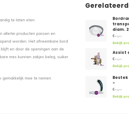
Gerelateer
Bordra
ndig te laten eten.
transp
diam. 
in allerlei producten passen en
€--,--
geopend worden. Het afneembare bord
Bekijk pr
blijft en door de openingen aan de
Assist 
mbare mes kunnen zakjes beleg, suiker
€--,--
Bekijk pr
Bestek
Ook gemakkelijk mee te nemen.
-
€--,--
Bekijk pr