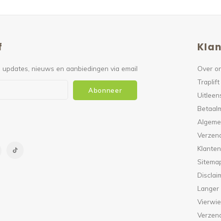
f
Klan
 updates, nieuws en aanbiedingen via email
Over o
Traplift
Abonneer
Uitleen
Betaal
Algeme
Verzen
Klanten
Sitema
Disclai
Langer
Vierwie
Verzen