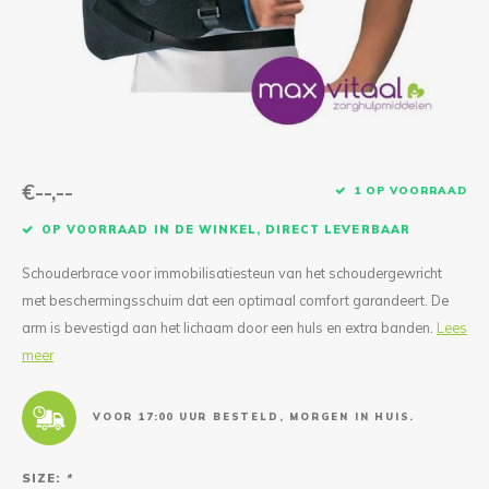
Reparatie & Onderdelen
Doorbloeding
Douche & Toilet
Boodsc
Slings
Overi
Warmte & Comfort
Diversen
Liesb
Voet 
Overi
€--,--
1 OP VOORRAAD
OP VOORRAAD IN DE WINKEL, DIRECT LEVERBAAR
Schouderbrace voor immobilisatiesteun van het schoudergewricht
met beschermingsschuim dat een optimaal comfort garandeert. De
arm is bevestigd aan het lichaam door een huls en extra banden.
Lees
meer
VOOR 17:00 UUR BESTELD, MORGEN IN HUIS.
SIZE:
*