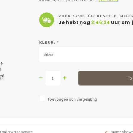
VOOR 17:00 UUR BESTELD, MORG
Je hebt nog
2:46:23
uur om j
KLEUR:
*
Silver
To
Toevoegen aan vergelijking
Ouderwetse service
Ruime show