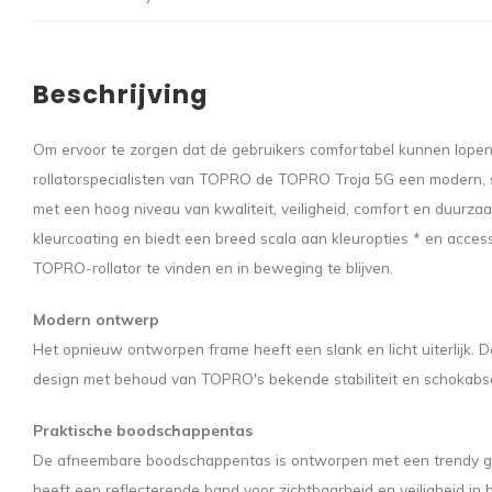
Beschrijving
Om ervoor te zorgen dat de gebruikers comfortabel kunnen lopen
rollatorspecialisten van TOPRO de TOPRO Troja 5G een modern, 
met een hoog niveau van kwaliteit, veiligheid, comfort en duurza
kleurcoating en biedt een breed scala aan kleuropties * en acces
TOPRO-rollator te vinden en in beweging te blijven.
Modern ontwerp
Het opnieuw ontworpen frame heeft een slank en licht uiterlijk.
design met behoud van TOPRO's bekende stabiliteit en schokabs
Praktische boodschappentas
De afneembare boodschappentas is ontworpen met een trendy grij
heeft een reflecterende band voor zichtbaarheid en veiligheid in