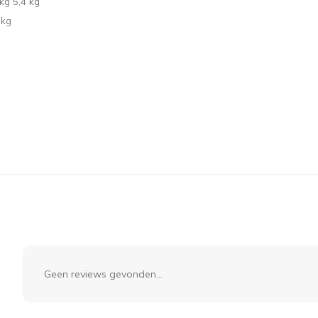
kg 5,4 kg
 kg
Geen reviews gevonden...