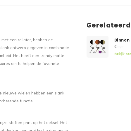
Gerelateer
 met een rollator, hebben de
Binnen 
€--,--
slank ontwerp gegeven in combinatie
Bekijk pr
amheid. Het heeft een trendy matte
soires om te helpen de favoriete
 De nieuwe wielen hebben een slank
orberende functie.
ze stoffen print op het deksel. Het
 het donker, een praktische draagriem