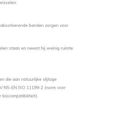
wisselen.
kabsorberende banden zorgen voor
elen staan ​​en neemt hij weinig ruimte
 die aan natuurlijke slijtage
 TÜV NS-EN ISO 11199-2 (norm voor
 biocompatibiliteit).