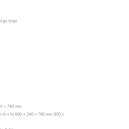
l
rgo Grip)
40 × 740 mm
 × b × h) 600 × 240 × 760 mm 600 ×