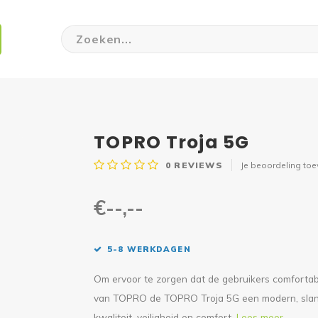
TOPRO Troja 5G
0
REVIEWS
Je beoordeling to
€--,--
5-8 WERKDAGEN
Om ervoor te zorgen dat de gebruikers comfortabe
van TOPRO de TOPRO Troja 5G een modern, slank
kwaliteit, veiligheid en comfort.
Lees meer