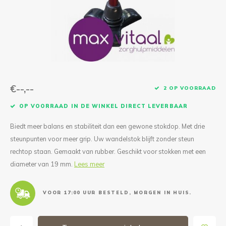
Reparatie & Onderdelen
Doorbloeding
Douche & Toilet
Boodsc
Slings
Overi
Warmte & Comfort
Diversen
Liesb
Voet 
Overi
€--,--
2 OP VOORRAAD
OP VOORRAAD IN DE WINKEL DIRECT LEVERBAAR
Biedt meer balans en stabiliteit dan een gewone stokdop. Met drie
steunpunten voor meer grip. Uw wandelstok blijft zonder steun
rechtop staan. Gemaakt van rubber. Geschikt voor stokken met een
diameter van 19 mm.
Lees meer
VOOR 17:00 UUR BESTELD, MORGEN IN HUIS.