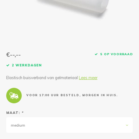
Reparatie & Onderdelen
Doorbloeding
Douche & Toilet
Boodsc
Slings
Overi
Warmte & Comfort
Diversen
Liesb
Voet 
Overi
€--,--
5 OP VOORRAAD
2 WERKDAGEN
Elastisch buisverband van gelmateriaal
Lees meer
VOOR 17:00 UUR BESTELD, MORGEN IN HUIS.
MAAT:
*
medium