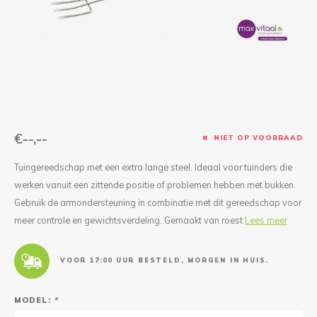
Reparatie & Onderdelen
Doorbloeding
Douche & Toilet
Boodsc
Slings
Overi
Warmte & Comfort
Diversen
Liesb
Voet 
Overi
€--,--
NIET OP VOORRAAD
Tuingereedschap met een extra lange steel. Ideaal voor tuinders die
werken vanuit een zittende positie of problemen hebben met bukken.
Gebruik de armondersteuning in combinatie met dit gereedschap voor
meer controle en gewichtsverdeling. Gemaakt van roest
Lees meer
VOOR 17:00 UUR BESTELD, MORGEN IN HUIS.
MODEL:
*