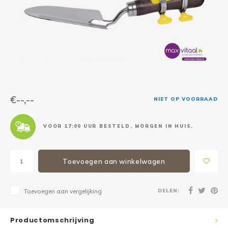
Reparatie & Onderdelen
Doorbloeding
Douche & Toilet
Boodsc
Slings
Overi
Warmte & Comfort
Diversen
Liesb
Voet 
Overi
€--,--
NIET OP VOORRAAD
VOOR 17:00 UUR BESTELD, MORGEN IN HUIS.
Toevoegen aan winkelwagen
DELEN:
Toevoegen aan vergelijking
Productomschrijving