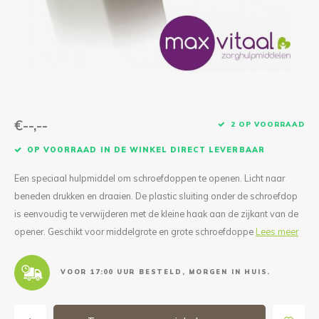
Reparatie & Onderdelen
Doorbloeding
Douche & Toilet
Boodsc
Slings
Overi
Warmte & Comfort
Diversen
Liesb
Voet 
Overi
€--,--
2 OP VOORRAAD
OP VOORRAAD IN DE WINKEL DIRECT LEVERBAAR
Een speciaal hulpmiddel om schroefdoppen te openen. Licht naar
beneden drukken en draaien. De plastic sluiting onder de schroefdop
is eenvoudig te verwijderen met de kleine haak aan de zijkant van de
opener. Geschikt voor middelgrote en grote schroefdoppe
Lees meer
VOOR 17:00 UUR BESTELD, MORGEN IN HUIS.