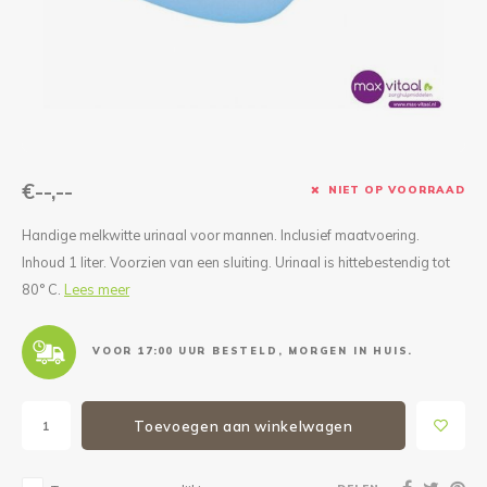
Reparatie & Onderdelen
Doorbloeding
Douche & Toilet
Boodsc
Slings
Overi
Warmte & Comfort
Diversen
Liesb
Voet 
Overi
€--,--
NIET OP VOORRAAD
Handige melkwitte urinaal voor mannen. Inclusief maatvoering.
Inhoud 1 liter. Voorzien van een sluiting. Urinaal is hittebestendig tot
80° C.
Lees meer
VOOR 17:00 UUR BESTELD, MORGEN IN HUIS.
Toevoegen aan winkelwagen