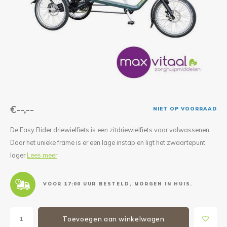
Reparatie & Onderdelen
Doorbloeding
Douche & Toilet
Boodsc
Slings
Overi
Warmte & Comfort
Diversen
Liesb
Voet 
Overi
€--,--
NIET OP VOORRAAD
De Easy Rider driewielfiets is een zitdriewielfiets voor volwassenen.
Door het unieke frame is er een lage instap en ligt het zwaartepunt
lager
Lees meer
VOOR 17:00 UUR BESTELD, MORGEN IN HUIS.
Toevoegen aan winkelwagen