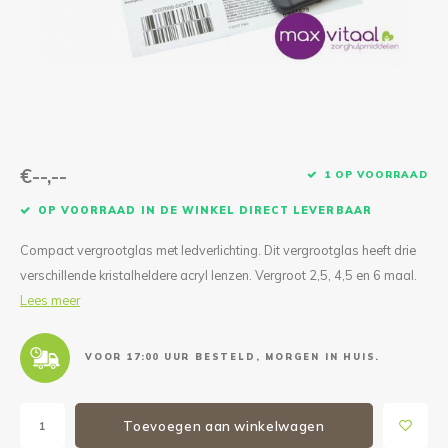
Reparatie & Onderdelen
Doorbloeding
Douche & Toilet
Boodsc
Slings
Overi
Warmte & Comfort
Diversen
Liesb
Voet 
Overi
€--,--
1 OP VOORRAAD
OP VOORRAAD IN DE WINKEL DIRECT LEVERBAAR
Compact vergrootglas met ledverlichting. Dit vergrootglas heeft drie
verschillende kristalheldere acryl lenzen. Vergroot 2,5, 4,5 en 6 maal.
Lees meer
VOOR 17:00 UUR BESTELD, MORGEN IN HUIS.
Toevoegen aan winkelwagen