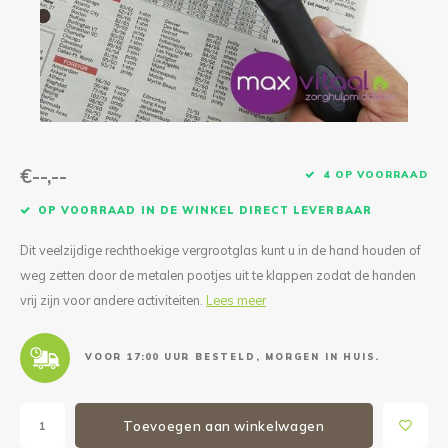
Reparatie & Onderdelen
Doorbloeding
Douche & Toilet
Boodsc
Slings
Overi
Warmte & Comfort
Diversen
Liesb
Voet 
Overi
€--,--
4 OP VOORRAAD
OP VOORRAAD IN DE WINKEL DIRECT LEVERBAAR
Dit veelzijdige rechthoekige vergrootglas kunt u in de hand houden of
weg zetten door de metalen pootjes uit te klappen zodat de handen
vrij zijn voor andere activiteiten.
Lees meer
VOOR 17:00 UUR BESTELD, MORGEN IN HUIS.
Toevoegen aan winkelwagen