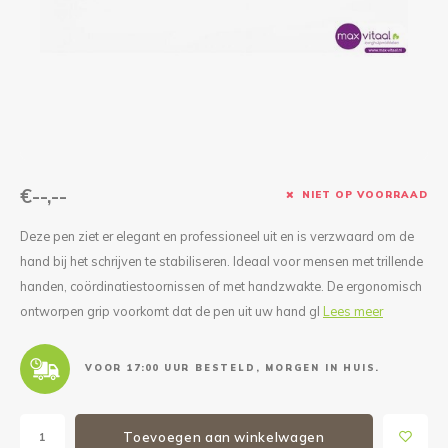
Reparatie & Onderdelen
Doorbloeding
Douche & Toilet
Boodsc
Slings
Overi
Warmte & Comfort
Diversen
Liesb
Voet 
Overi
€--,--
NIET OP VOORRAAD
Deze pen ziet er elegant en professioneel uit en is verzwaard om de
hand bij het schrijven te stabiliseren. Ideaal voor mensen met trillende
handen, coördinatiestoornissen of met handzwakte. De ergonomisch
ontworpen grip voorkomt dat de pen uit uw hand gl
Lees meer
VOOR 17:00 UUR BESTELD, MORGEN IN HUIS.
Toevoegen aan winkelwagen