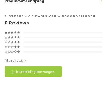
Productomschrijving
Reparatie & Onderdelen
Doorbloeding
Douche & Toilet
Boodsc
Slings
Overi
Warmte & Comfort
Diversen
Liesb
0
STERREN OP BASIS VAN
0
BEOORDELINGEN
0
Reviews
Voet 
Overi
Alle reviews
Je beoordeling toevoegen