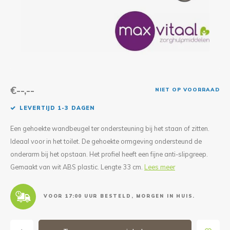
Reparatie & Onderdelen
Doorbloeding
Douche & Toilet
Boodsc
Slings
Overi
Warmte & Comfort
Diversen
Liesb
Voet 
Overi
€--,--
NIET OP VOORRAAD
LEVERTIJD 1-3 DAGEN
Een gehoekte wandbeugel ter ondersteuning bij het staan of zitten.
Ideaal voor in het toilet. De gehoekte ormgeving ondersteund de
onderarm bij het opstaan. Het profiel heeft een fijne anti-slipgreep.
Gemaakt van wit ABS plastic. Lengte 33 cm.
Lees meer
VOOR 17:00 UUR BESTELD, MORGEN IN HUIS.