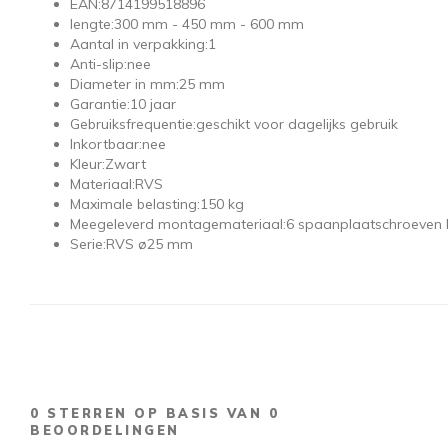
EAN:
8714199518896
lengte:
300 mm - 450 mm - 600 mm
Aantal in verpakking:
1
Anti-slip:
nee
Diameter in mm:
25 mm
Garantie:
10 jaar
Gebruiksfrequentie:
geschikt voor dagelijks gebruik
Inkortbaar:
nee
Kleur:
Zwart
Materiaal:
RVS
Maximale belasting:
150 kg
Meegeleverd montagemateriaal:
6 spaanplaatschroeven R
Serie:
RVS ø25 mm
0
STERREN OP BASIS VAN
0
BEOORDELINGEN