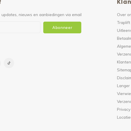
f
Klan
 updates, nieuws en aanbiedingen via email
Over o
Traplift
Abonneer
Uitleen
Betaal
Algeme
Verzen
Klanten
Sitema
Disclai
Langer
Vierwie
Verzen
Privacy
Locatie