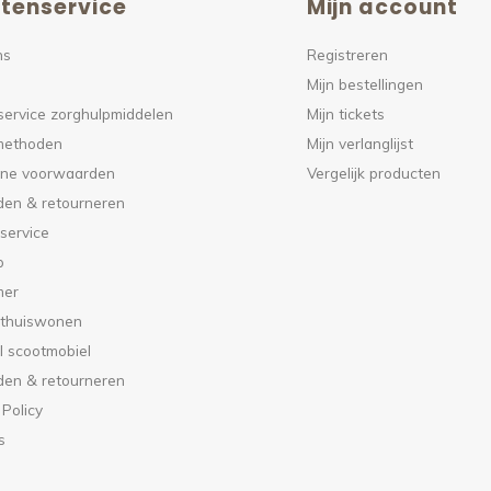
tenservice
Mijn account
ns
Registreren
Mijn bestellingen
service zorghulpmiddelen
Mijn tickets
methoden
Mijn verlanglijst
ne voorwaarden
Vergelijk producten
den & retourneren
service
p
mer
 thuiswonen
l scootmobiel
den & retourneren
 Policy
s