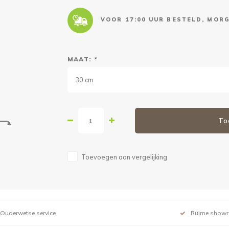
VOOR 17:00 UUR BESTELD, MORG
MAAT:
*
30 cm
To
Toevoegen aan vergelijking
Ouderwetse service
Ruime show