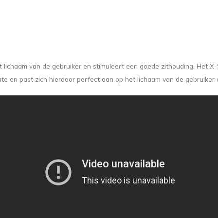
t lichaam van de gebruiker en stimuleert een goede zithouding. Het X-
 en past zich hierdoor perfect aan op het lichaam van de gebruiker e