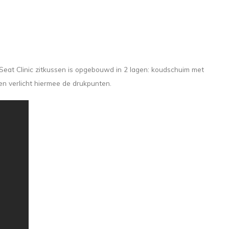
Seat Clinic zitkussen is opgebouwd in 2 lagen: koudschuim met
n verlicht hiermee de drukpunten.