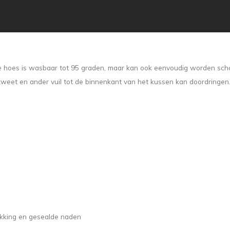
 De hoes is wasbaar tot 95 graden, maar kan ook eenvoudig worden s
 zweet en ander vuil tot de binnenkant van het kussen kan doordringe
ekking en gesealde naden