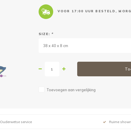
VOOR 17:00 UUR BESTELD, MORG
SIZE:
*
38 x 40 x 8 cm
To
Toevoegen aan vergelijking
Ouderwetse service
Ruime show