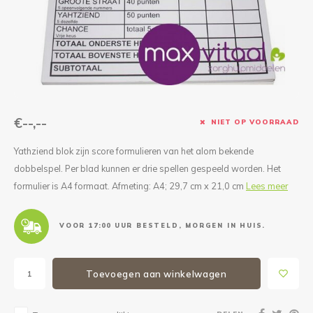
Reparatie & Onderdelen
Doorbloeding
Douche & Toilet
Boodsc
Slings
Overi
Warmte & Comfort
Diversen
Liesb
Voet 
Overi
€--,--
NIET OP VOORRAAD
Yathziend blok zijn score formulieren van het alom bekende
dobbelspel. Per blad kunnen er drie spellen gespeeld worden. Het
formulier is A4 formaat. Afmeting: A4; 29,7 cm x 21,0 cm
Lees meer
VOOR 17:00 UUR BESTELD, MORGEN IN HUIS.
Toevoegen aan winkelwagen