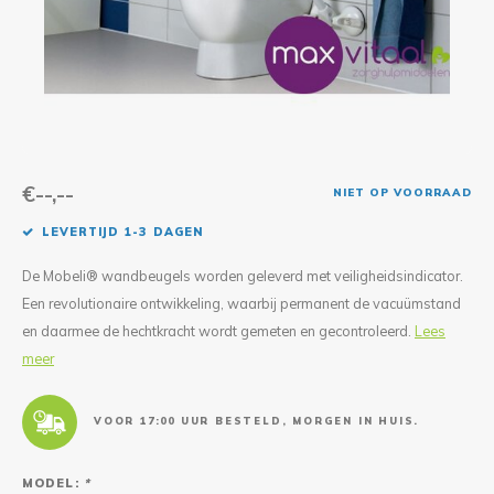
Reparatie & Onderdelen
Doorbloeding
Douche & Toilet
Boodsc
Slings
Overi
Warmte & Comfort
Diversen
Liesb
Voet 
Overi
€--,--
NIET OP VOORRAAD
LEVERTIJD 1-3 DAGEN
De Mobeli® wandbeugels worden geleverd met veiligheidsindicator.
Een revolutionaire ontwikkeling, waarbij permanent de vacuümstand
en daarmee de hechtkracht wordt gemeten en gecontroleerd.
Lees
meer
VOOR 17:00 UUR BESTELD, MORGEN IN HUIS.
MODEL:
*