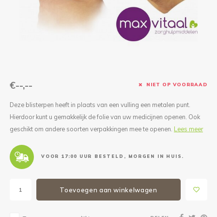
Reparatie & Onderdelen
Doorbloeding
Douche & Toilet
Boodsc
Slings
Overi
Warmte & Comfort
Diversen
Liesb
Voet 
Overi
€--,--
NIET OP VOORRAAD
Deze blisterpen heeft in plaats van een vulling een metalen punt.
Hierdoor kunt u gemakkelijk de folie van uw medicijnen openen. Ook
geschikt om andere soorten verpakkingen mee te openen.
Lees meer
VOOR 17:00 UUR BESTELD, MORGEN IN HUIS.
Toevoegen aan winkelwagen