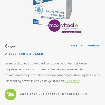
Reparatie & Onderdelen
Doorbloeding
Douche & Toilet
Boodsc
Slings
Overi
Warmte & Comfort
Diversen
Liesb
Voet 
Overi
€--,--
NIET OP VOORRAAD
LEVERTIJD 1-3 DAGEN
Deze kwalitatieve opvangzakken zorgen voor een veilige en
hygiënische opvang van urine, ontlasting en braaksel. De
opvangzakken zijn voorzien van super absorberende inleggers die de
uitscheiding omzet in een vaste gel (600 ml)
Lees meer
VOOR 17:00 UUR BESTELD, MORGEN IN HUIS.