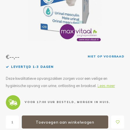
Reparatie & Onderdelen
Doorbloeding
Douche & Toilet
Boodsc
Slings
Overi
Warmte & Comfort
Diversen
Liesb
Voet 
Overi
€--,--
NIET OP VOORRAAD
LEVERTIJD 1-3 DAGEN
Deze kwalitatieve opvangzakken zorgen voor een veilige en
hygiënische opvang van urine, ontlasting en braaksel.
Lees meer
VOOR 17:00 UUR BESTELD, MORGEN IN HUIS.
Toevoegen aan winkelwagen