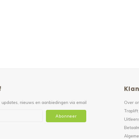
f
Klan
 updates, nieuws en aanbiedingen via email
Over o
Traplift
Abonneer
Uitleen
Betaal
Algeme