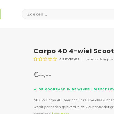
Carpo 4D 4-wiel Scoo
0
REVIEWS
Je beoordeling to
€--,--
OP VOORRAAD IN DE WINKEL, DIRECT L
NIEUW Carpo 4D, zeer populaire luxe alleskunner!
wordt per heden geleverd in de kleur antraciet g
Nederland!
Lees meer