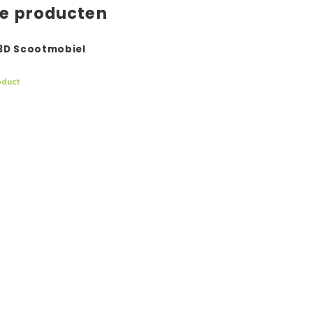
de producten
3D Scootmobiel
oduct