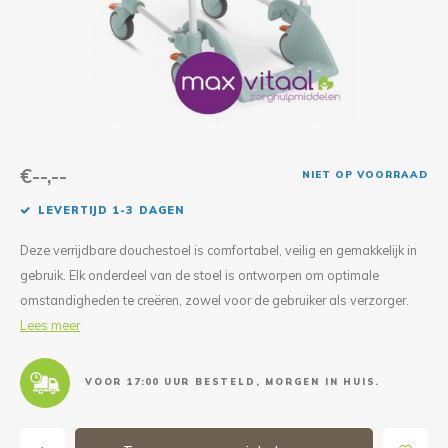
Reparatie & Onderdelen
Doorbloeding
Douche & Toilet
Boodsc
Slings
Overi
Warmte & Comfort
Diversen
Liesb
Voet 
Overi
€--,--
NIET OP VOORRAAD
LEVERTIJD 1-3 DAGEN
Deze verrijdbare douchestoel is comfortabel, veilig en gemakkelijk in
gebruik. Elk onderdeel van de stoel is ontworpen om optimale
omstandigheden te creëren, zowel voor de gebruiker als verzorger.
Lees meer
VOOR 17:00 UUR BESTELD, MORGEN IN HUIS.