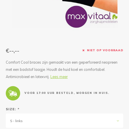
Reparatie & Onderdelen
Doorbloeding
Douche & Toilet
Boodsc
Slings
Overi
Warmte & Comfort
Diversen
Liesb
Voet 
Overi
€--,--
NIET OP VOORRAAD
Comfort Cool braces zijn gemaakt van een geperforeerd neopreen
met een badstof laagje. Houdt de huid koel en comfortabel.
Antimicrobieel en latexvrij.
Lees meer
VOOR 17:00 UUR BESTELD, MORGEN IN HUIS.
SIZE:
*
S - links