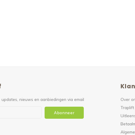
f
Klan
 updates, nieuws en aanbiedingen via email
Over o
Traplift
Abonneer
Uitleen
Betaal
Algeme