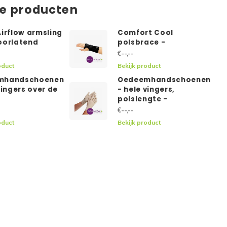
de producten
irflow armsling
Comfort Cool
oorlatend
polsbrace -
€--,--
oduct
Bekijk product
mhandschoenen
Oedeemhandschoenen
vingers over de
- hele vingers,
polslengte -
€--,--
oduct
Bekijk product