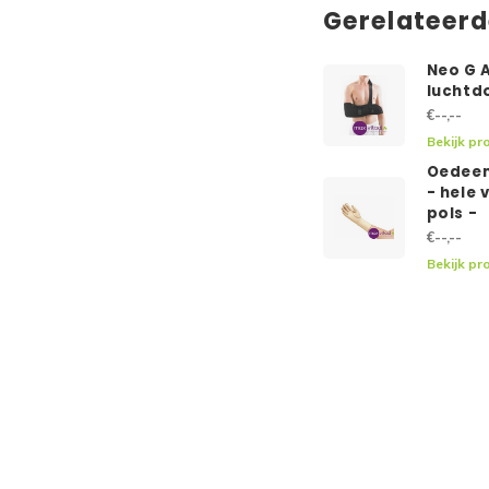
Gerelateer
Neo G A
luchtd
€--,--
Bekijk pr
Oedee
- hele 
pols -
€--,--
Bekijk pr