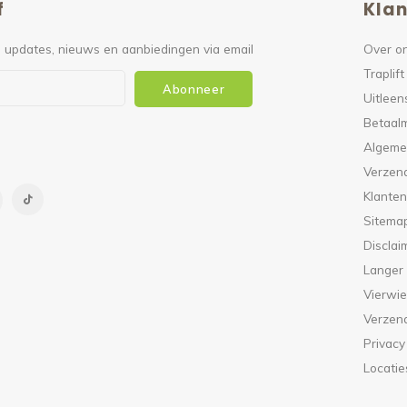
f
Klan
 updates, nieuws en aanbiedingen via email
Over o
Traplift
Abonneer
Uitleen
Betaal
Algeme
Verzen
Klanten
Sitema
Disclai
Langer
Vierwie
Verzen
Privacy
Locatie