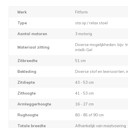
Merk
Fitform
Type
sta op / relax stoel
Aantal motoren
3 motorig
Diverse mogelijkheden, bijv: 
Materiaal zitting
intelli-Gel
Zitbreedte
51 cm
Bekleding
Diverse stof en leersoorten, i
Zitdiepte
43 - 53 cm
Zithoogte
41 - 53 cm
Armleggerhoogte
16 - 27 cm
Rughoogte
80 - 85 of 90 cm
Totale breedte
Afhankelijk van maatvoering