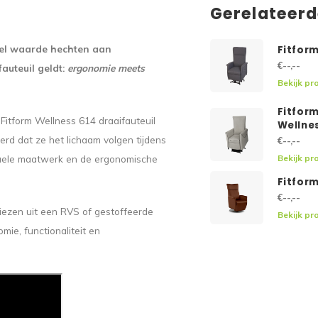
Gerelateer
eel waarde hechten aan
Fitform
€--,--
auteuil geldt:
ergonomie meets
Bekijk pr
Fitfor
 Fitform Wellness 614 draaifauteuil
Wellne
erd dat ze het lichaam volgen tijdens
€--,--
iduele maatwerk en de ergonomische
Bekijk pr
Fitform
€--,--
kiezen uit een RVS of gestoffeerde
Bekijk pr
ie, functionaliteit en