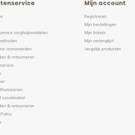
tenservice
Mijn account
ns
Registreren
Mijn bestellingen
service zorghulpmiddelen
Mijn tickets
methoden
Mijn verlanglijst
ne voorwaarden
Vergelijk producten
den & retourneren
service
p
mer
 thuiswonen
l scootmobiel
den & retourneren
 Policy
s