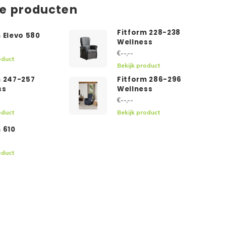
de producten
Fitform 228-238
 Elevo 580
Wellness
€--,--
oduct
Bekijk product
m 247-257
Fitform 286-296
ss
Wellness
€--,--
oduct
Bekijk product
 610
oduct