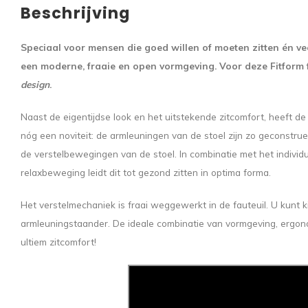
Beschrijving
Speciaal voor mensen die goed willen of moeten zitten én v
een moderne, fraaie en open vormgeving. Voor deze Fitform f
design
.
Naast de eigentijdse look en het uitstekende zitcomfort, heeft de
nóg een noviteit: de armleuningen van de stoel zijn zo geconstrue
de verstelbewegingen van de stoel. In combinatie met het indiv
relaxbeweging leidt dit tot gezond zitten in optima forma.
Het verstelmechaniek is fraai weggewerkt in de fauteuil. U kunt 
armleuningstaander. De ideale combinatie van vormgeving, ergonom
ultiem zitcomfort!