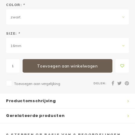
COLOR:
*
zwart
SIZE:
*
16mm
Toevoegen aan winkelwagen
DELEN:
Toevoegen aan vergelijking
Productomschrijving
Gerelateerde producten
0
STERREN OP BASIS VAN
0
BEOORDELINGEN