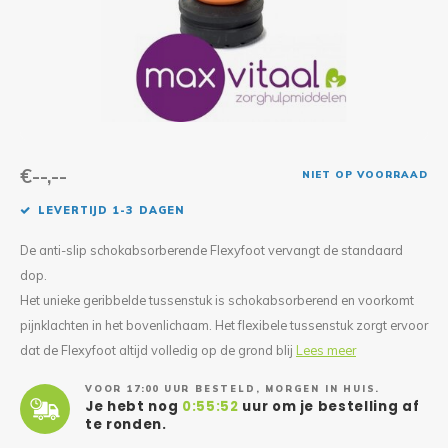
Reparatie & Onderdelen
Doorbloeding
Douche & Toilet
Boodsc
Slings
Overi
Warmte & Comfort
Diversen
Liesb
Voet 
Overi
€--,--
NIET OP VOORRAAD
LEVERTIJD 1-3 DAGEN
De anti-slip schokabsorberende Flexyfoot vervangt de standaard
dop.
Het unieke geribbelde tussenstuk is schokabsorberend en voorkomt
pijnklachten in het bovenlichaam. Het flexibele tussenstuk zorgt ervoor
dat de Flexyfoot altijd volledig op de grond blij
Lees meer
VOOR 17:00 UUR BESTELD, MORGEN IN HUIS.
Je hebt nog
0:55:52
uur om je bestelling af
te ronden.