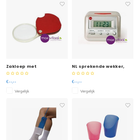
Zakloep met
NL sprekende wekker,
vergrotingsfactor 3,5
digitaal, wit
€--,--
€--,--
Vergelijk
Vergelijk