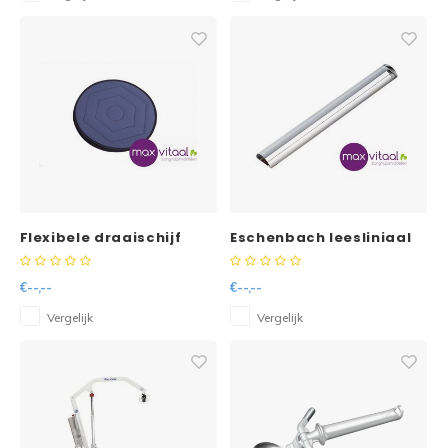
Flexibele draaischijf
Eschenbach leesliniaal
20 cm
€--,--
€--,--
Vergelijk
Vergelijk