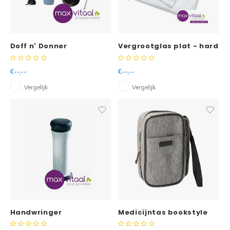
Reparatie & Onderdelen
Doorbloeding
Douche & Toilet
Boodsc
Slings
Overi
Warmte & Comfort
Diversen
Liesb
Doff n' Donner
Vergrootglas plat - hard
aantrekhulp
28x21,5cm - vergroot 2x
Voet 
€--,--
€--,--
Overi
Vergelijk
Vergelijk
Handwringer
Medicijntas bookstyle
met isolatie en