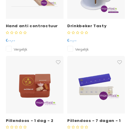
Hand anti contractuur
Drinkbeker Tasty
therapie Care voor
inclusief houder en
vingers (13x8,5 cm)
tuitdeksel
€--,--
€--,--
Vergelijk
Vergelijk
Pillendoos - 1 dag - 2
Pillendoos - 7 dagen - 1
vakken per dag - rood -
vak per dag -