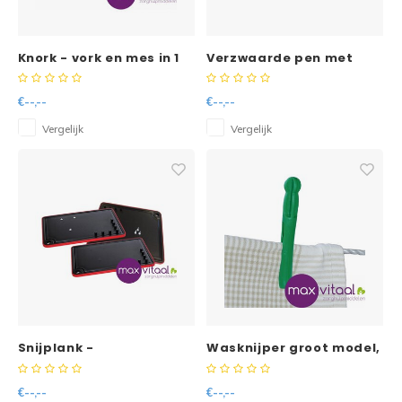
Knork - vork en mes in 1
Verzwaarde pen met
ergonomische greep
€--,--
€--,--
Vergelijk
Vergelijk
Snijplank -
Wasknijper groot model,
20stuks
€--,--
€--,--