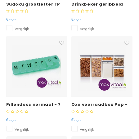
Sudoku grootletter TP
Drinkbeker geribbeld
Sure Grip - rietjeshouder
€--,--
€--,--
Vergelijk
Vergelijk
Pillendoos normaal - 7
Oxo voorraadbox Pop -
dagen - 1 vak per dag
€--,--
€--,--
Vergelijk
Vergelijk