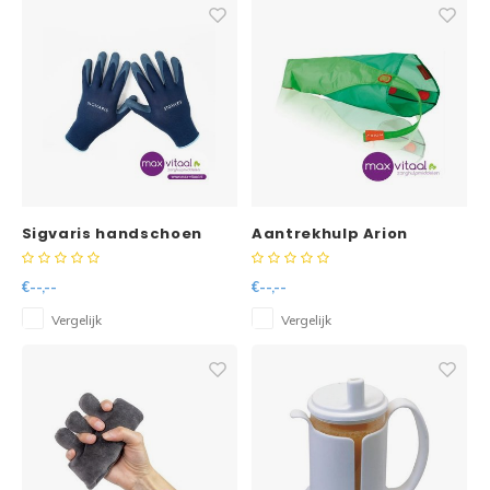
Sigvaris handschoen
Aantrekhulp Arion
latex/nylon/polyester
Magnide (Gesloten teen)
€--,--
€--,--
Vergelijk
Vergelijk