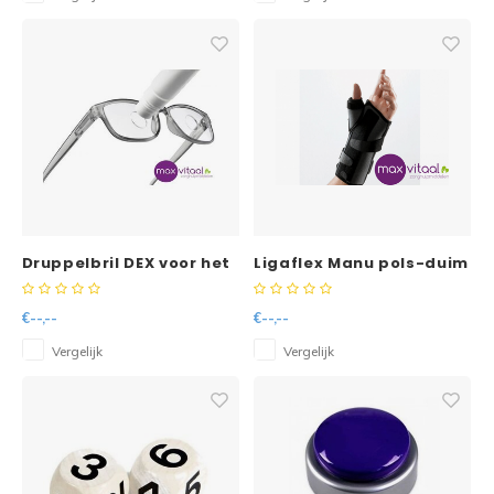
Druppelbril DEX voor het
Ligaflex Manu pols-duim
toedienen van
zwart -
oogdruppels
€--,--
€--,--
Vergelijk
Vergelijk