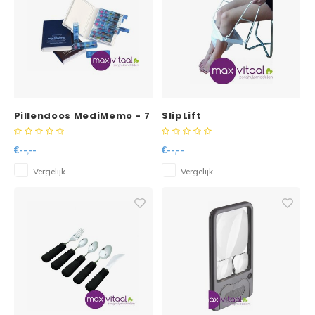
Pillendoos MediMemo - 7
SlipLift
dagen - 4 vaken per dag
€--,--
€--,--
Vergelijk
Vergelijk