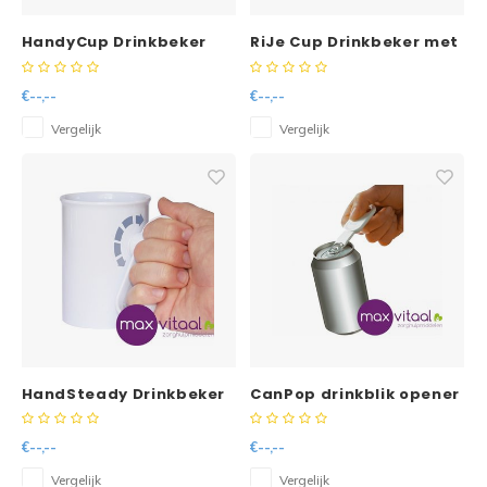
HandyCup Drinkbeker
RiJe Cup Drinkbeker met
met deksel -
slokregulatie, 2 grote
open handgrepen
€--,--
€--,--
Vergelijk
Vergelijk
HandSteady Drinkbeker
CanPop drinkblik opener
250ml
(per 2 stuks)
€--,--
€--,--
Vergelijk
Vergelijk