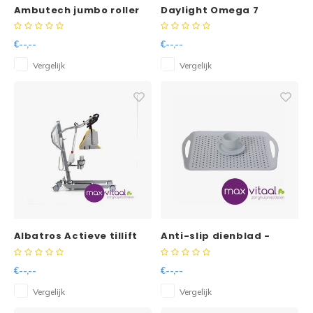
Ambutech jumbo roller
Daylight Omega 7
ball (slip-on)
loeplamp
€--,--
€--,--
Vergelijk
Vergelijk
Albatros Actieve tillift
Anti-slip dienblad -
€--,--
€--,--
Vergelijk
Vergelijk