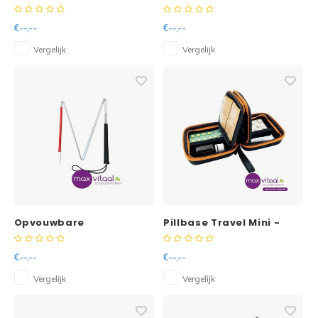
140cm
€--,--
€--,--
Vergelijk
Vergelijk
Opvouwbare
Pillbase Travel Mini -
blindengeleidestok
zwart / oranje
150cm
€--,--
€--,--
Vergelijk
Vergelijk