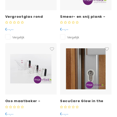
Vergrootglas rond
Smeer- en snij plank -
€--,--
€--,--
Vergelijk
Vergelijk
Oxo maatbeker -
SecuCare Glow in the
dark stickers
€--,--
€--,--