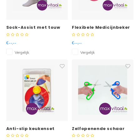
Sock-Assist met touw
Flexibele Medicijnbeker
met handvat
€--,--
€--,--
Vergelijk
Vergelijk
Anti-slip keukenset
Zelfopenende schaar
(mat ⌀19cm, potopener,
met 1 groot oog en 1 klein