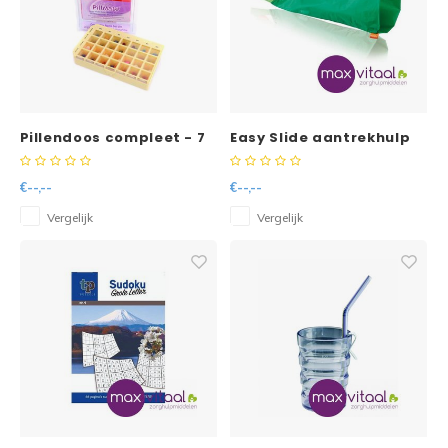
Pillendoos compleet - 7
Easy Slide aantrekhulp
dagen - 4 vakken per
OPEN teen
dag
€--,--
€--,--
Vergelijk
Vergelijk