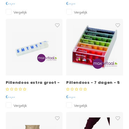
flesopener)
oog -
€--,--
€--,--
Vergelijk
Vergelijk
Pillendoos extra groot -
Pillendoos - 7 dagen - 5
7 dagen - 1 vak per dag
vakken per dag
€--,--
€--,--
Vergelijk
Vergelijk