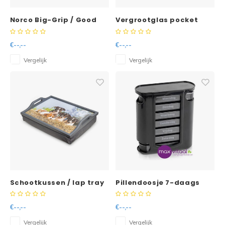
Norco Big-Grip / Good
Vergrootglas pocket
Grips bestek
met licht 11x6cm
€--,--
€--,--
Vergelijk
Vergelijk
Schootkussen / lap tray
Pillendoosje 7-daags
met puppies
Zwart
€--,--
€--,--
Vergelijk
Vergelijk