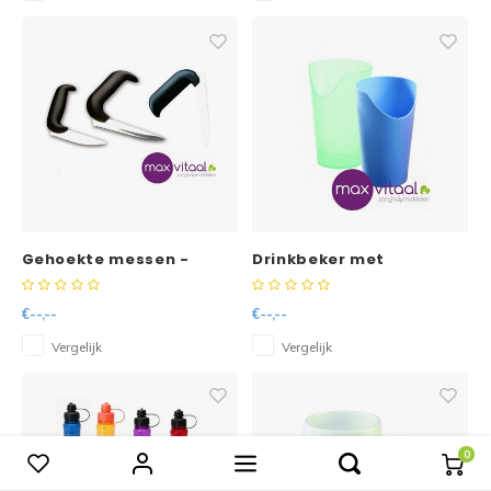
Gehoekte messen -
Drinkbeker met
neusuitsparing
€--,--
€--,--
Vergelijk
Vergelijk
0
Vergelijk producten
0