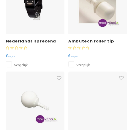
Nederlands sprekend
Ambutech roller tip
digitaal horloge 12/24
(hook-on)
zwart
€--,--
€--,--
Vergelijk
Vergelijk