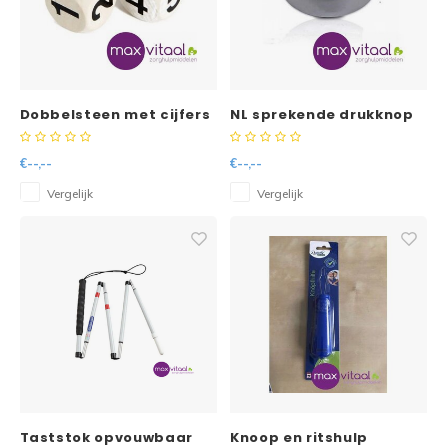
Dobbelsteen met cijfers
NL sprekende drukknop
groot WIT (6 stuks)
klok
€--,--
€--,--
Vergelijk
Vergelijk
Taststok opvouwbaar
Knoop en ritshulp