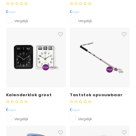
oppervlak- Caring Soft
handvat
€--,--
€--,--
Vergelijk
Vergelijk
Kalenderklok groot
Taststok opvouwbaar
analoog BQ-12A
130cm
€--,--
€--,--
Vergelijk
Vergelijk