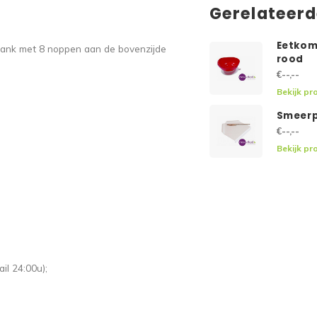
Gerelateer
Eetkom
plank met 8 noppen aan de bovenzijde
rood
€--,--
Bekijk pr
Smeerp
€--,--
Bekijk pr
il 24:00u);