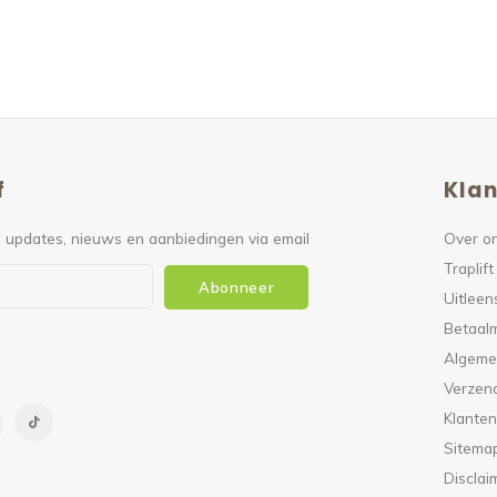
f
Klan
 updates, nieuws en aanbiedingen via email
Over o
Traplift
Abonneer
Uitleen
Betaal
Algeme
Verzen
Klanten
Sitema
Disclai