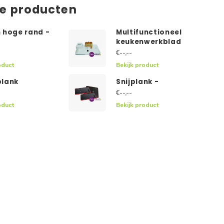
de producten
 hoge rand -
Multifunctioneel
keukenwerkblad
€--,--
oduct
Bekijk product
lank
Snijplank -
€--,--
oduct
Bekijk product