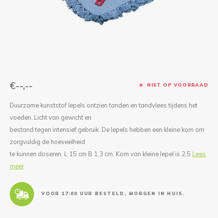
Reparatie & Onderdelen
Doorbloeding
Douche & Toilet
Boodsc
Slings
Overi
Warmte & Comfort
Diversen
Liesb
Voet 
Overi
€--,--
NIET OP VOORRAAD
Duurzame kunststof lepels ontzien tanden en tandvlees tijdens het
voeden. Licht van gewicht en
bestand tegen intensief gebruik. De lepels hebben een kleine kom om
zorgvuldig de hoeveelheid
te kunnen doseren. L 15 cm B 1,3 cm. Kom van kleine lepel is 2,5
Lees
meer
VOOR 17:00 UUR BESTELD, MORGEN IN HUIS.