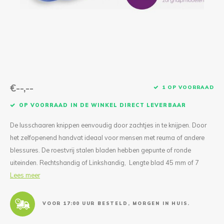
Reparatie & Onderdelen
Doorbloeding
Douche & Toilet
Boodsc
Slings
Overi
Warmte & Comfort
Diversen
Liesb
Voet 
Overi
€--,--
1 OP VOORRAAD
OP VOORRAAD IN DE WINKEL DIRECT LEVERBAAR
De lusschaaren knippen eenvoudig door zachtjes in te knijpen. Door
het zelfopenend handvat ideaal voor mensen met reuma of andere
blessures. De roestvrij stalen bladen hebben gepunte of ronde
uiteinden. Rechtshandig of Linkshandig, Lengte blad 45 mm of 7
Lees meer
VOOR 17:00 UUR BESTELD, MORGEN IN HUIS.