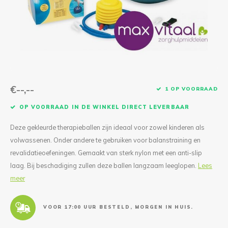
Reparatie & Onderdelen
Doorbloeding
Douche & Toilet
Boodsc
Slings
Overi
Warmte & Comfort
Diversen
Liesb
Voet 
Overi
€--,--
1 OP VOORRAAD
OP VOORRAAD IN DE WINKEL DIRECT LEVERBAAR
Deze gekleurde therapieballen zijn ideaal voor zowel kinderen als
volwassenen. Onder andere te gebruiken voor balanstraining en
revalidatieoefeningen. Gemaakt van sterk nylon met een anti-slip
laag. Bij beschadiging zullen deze ballen langzaam leeglopen.
Lees
meer
VOOR 17:00 UUR BESTELD, MORGEN IN HUIS.