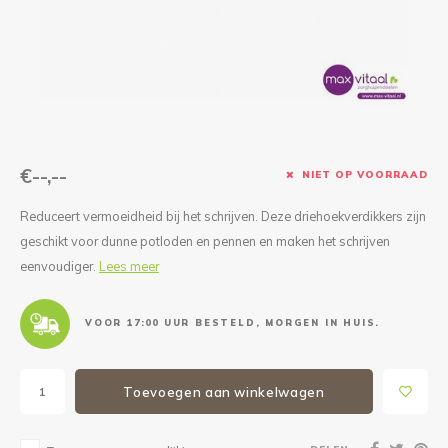
Reparatie & Onderdelen
Doorbloeding
Douche & Toilet
Boodsc
Slings
Overi
Warmte & Comfort
Diversen
Liesb
Voet 
Overi
€--,--
NIET OP VOORRAAD
Reduceert vermoeidheid bij het schrijven. Deze driehoekverdikkers zijn
geschikt voor dunne potloden en pennen en maken het schrijven
eenvoudiger.
Lees meer
VOOR 17:00 UUR BESTELD, MORGEN IN HUIS.
Toevoegen aan winkelwagen