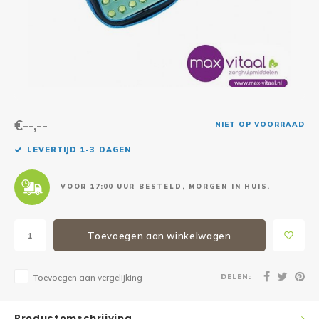
Reparatie & Onderdelen
Doorbloeding
Douche & Toilet
Boodsc
Slings
Overi
Warmte & Comfort
Diversen
Liesb
Voet 
Overi
€--,--
NIET OP VOORRAAD
LEVERTIJD 1-3 DAGEN
VOOR 17:00 UUR BESTELD, MORGEN IN HUIS.
Toevoegen aan winkelwagen
DELEN:
Toevoegen aan vergelijking
Productomschrijving