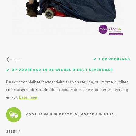
Reparatie & Onderdelen
Doorbloeding
Douche & Toilet
Boodsc
Slings
Overi
Warmte & Comfort
Diversen
Liesb
Voet 
Overi
€--,--
1 OP VOORRAAD
OP VOORRAAD IN DE WINKEL DIRECT LEVERBAAR
De scootmobielbeschermer deluxe is van stevige, duurzame kwaliteit
en beschermt de scootmobiel gedurende het hele jaar tegen neerslag
en vuil.
Lees meer
VOOR 17:00 UUR BESTELD, MORGEN IN HUIS.
SIZE:
*